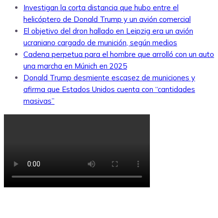
Investigan la corta distancia que hubo entre el
helicóptero de Donald Trump y un avión comercial
El objetivo del dron hallado en Leipzig era un avión
ucraniano cargado de munición, según medios
Cadena perpetua para el hombre que arrolló con un auto
una marcha en Múnich en 2025
Donald Trump desmiente escasez de municiones y
afirma que Estados Unidos cuenta con “cantidades
masivas”