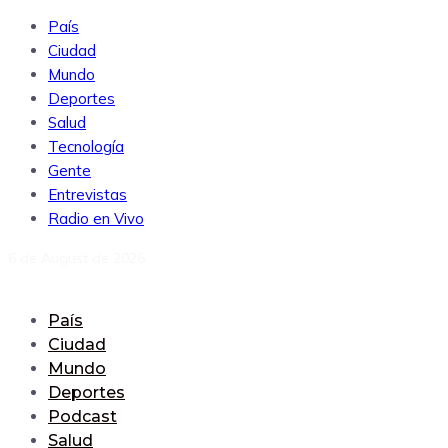
País
Ciudad
Mundo
Deportes
Salud
Tecnología
Gente
Entrevistas
Radio en Vivo
6 de August de 2026
País
Ciudad
Mundo
Deportes
Podcast
Salud