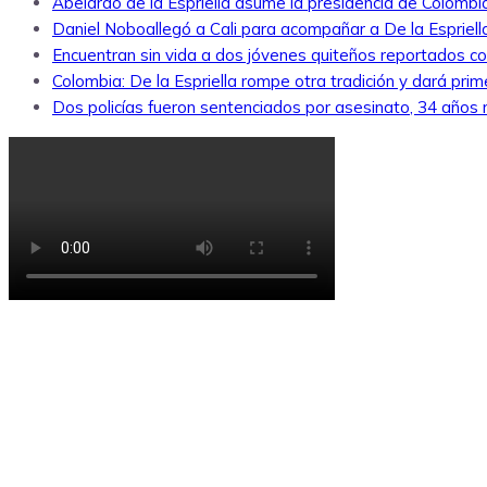
Abelardo de la Espriella asume la presidencia de Colombi
Daniel Noboallegó a Cali para acompañar a De la Espriella
Encuentran sin vida a dos jóvenes quiteños reportados 
Colombia: De la Espriella rompe otra tradición y dará pri
Dos policías fueron sentenciados por asesinato, 34 años re