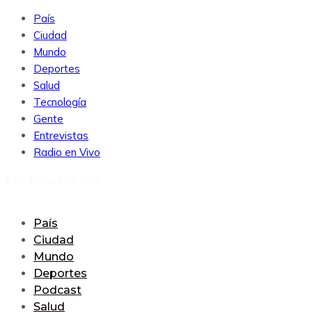
País
Ciudad
Mundo
Deportes
Salud
Tecnología
Gente
Entrevistas
Radio en Vivo
8 de August de 2026
País
Ciudad
Mundo
Deportes
Podcast
Salud