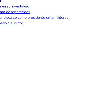
a
 en su investidura
como desaparecidos
mer discurso como presidente ante militares
cibió el autor.