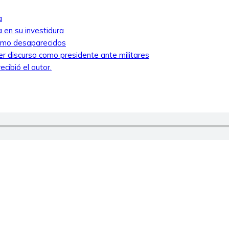
a
 en su investidura
como desaparecidos
mer discurso como presidente ante militares
cibió el autor.