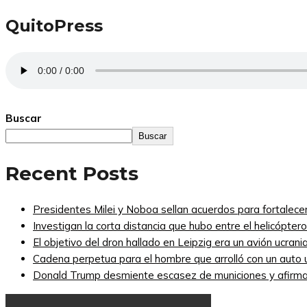
QuitoPress
Buscar
Buscar
Recent Posts
Presidentes Milei y Noboa sellan acuerdos para fortalecer 
Investigan la corta distancia que hubo entre el helicópte
El objetivo del dron hallado en Leipzig era un avión ucra
Cadena perpetua para el hombre que arrolló con un auto
Donald Trump desmiente escasez de municiones y afirma