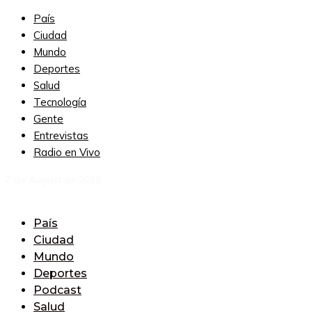
País
Ciudad
Mundo
Deportes
Salud
Tecnología
Gente
Entrevistas
Radio en Vivo
7 de August de 2026
País
Ciudad
Mundo
Deportes
Podcast
Salud