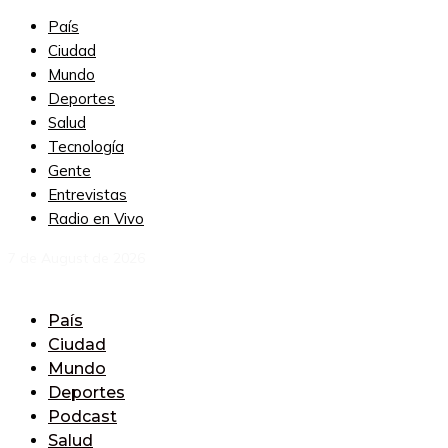
País
Ciudad
Mundo
Deportes
Salud
Tecnología
Gente
Entrevistas
Radio en Vivo
7 de August de 2026
País
Ciudad
Mundo
Deportes
Podcast
Salud