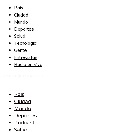
País
Ciudad
Mundo
Deportes
Salud
Tecnología
Gente
Entrevistas
Radio en Vivo
8 de August de 2026
País
Ciudad
Mundo
Deportes
Podcast
Salud