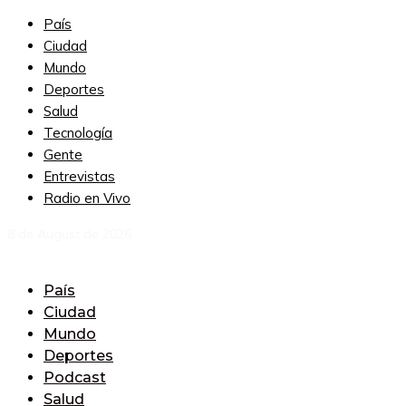
País
Ciudad
Mundo
Deportes
Salud
Tecnología
Gente
Entrevistas
Radio en Vivo
8 de August de 2026
País
Ciudad
Mundo
Deportes
Podcast
Salud