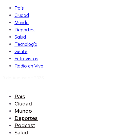
País
Ciudad
Mundo
Deportes
Salud
Tecnología
Gente
Entrevistas
Radio en Vivo
9 de August de 2026
País
Ciudad
Mundo
Deportes
Podcast
Salud