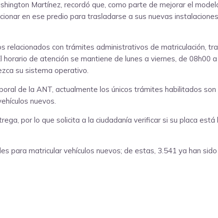
shington Martínez, recordó que, como parte de mejorar el modelo d
ncionar en ese predio para trasladarse a sus nuevas instalacion
 relacionados con trámites administrativos de matriculación, tran
. El horario de atención se mantiene de lunes a viernes, de 08h00
ezca su sistema operativo.
mporal de la ANT, actualmente los únicos trámites habilitados son
vehículos nuevos.
a, por lo que solicita a la ciudadanía verificar si su placa está l
udes para matricular vehículos nuevos; de estas, 3.541 ya han si