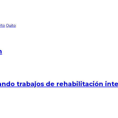
rto
Quito
n
ndo trabajos de rehabilitación int