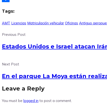
Compartir
Tags:
AMT
Licencias
Matriculación vehicular
Oficinas
Antiguo aeropue
Previous Post
Estados Unidos e Israel atacan Irá
Next Post
En el parque La Moya están realiza
Leave a Reply
You must be
logged in
to post a comment.