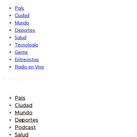
País
Ciudad
Mundo
Deportes
Salud
Tecnología
Gente
Entrevistas
Radio en Vivo
8 de August de 2026
País
Ciudad
Mundo
Deportes
Podcast
Salud