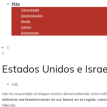
Más
Tecnología
Espectáculos
Moda
Gente
Entrevistas
Subscribe
Estados Unidos e Israe
150
Irán ha respondido al ataque masivo desencadenado esta mañana p
militares norteamericanas en sus bases en la región, con
fallecido.