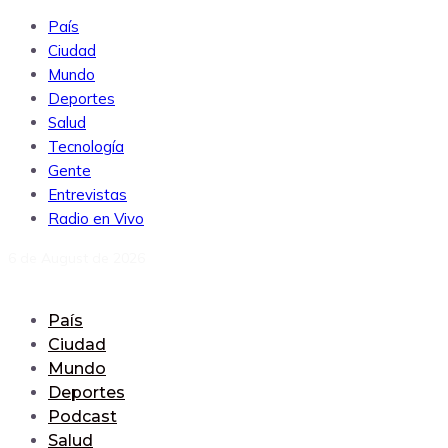
País
Ciudad
Mundo
Deportes
Salud
Tecnología
Gente
Entrevistas
Radio en Vivo
6 de August de 2026
País
Ciudad
Mundo
Deportes
Podcast
Salud