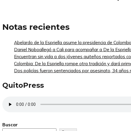
Notas recientes
Abelardo de la Espriella asume la presidencia de Colombi
Daniel Noboallegó a Cali para acompañar a De la Espriella
Encuentran sin vida a dos jóvenes quiteños reportados 
Colombia: De la Espriella rompe otra tradición y dará pri
Dos policías fueron sentenciados por asesinato, 34 años re
QuitoPress
Buscar