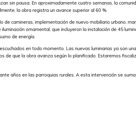
vanzan sin pausa. En aproximadamente cuatro semanas, la comuni
lmente, la obra registra un avance superior al 60 %.
do de camineras, implementación de nuevo mobiliario urbano, man
e iluminación ornamental, que incluyeron la instalación de 45 lumi
nsumo de energía.
s escuchados en todo momento. Las nuevas luminarias ya son un
 de que la obra avanza según lo planificado. Estaremos fiscaliza
ante años en las parroquias rurales. A esta intervención se suma