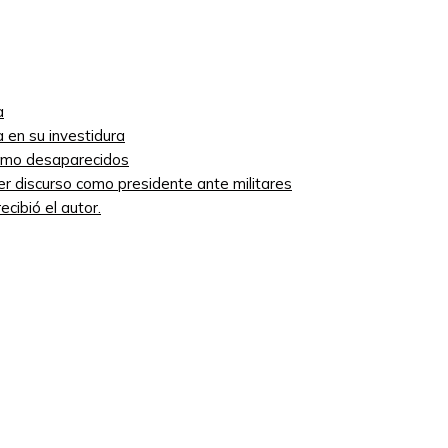
a
 en su investidura
como desaparecidos
mer discurso como presidente ante militares
cibió el autor.