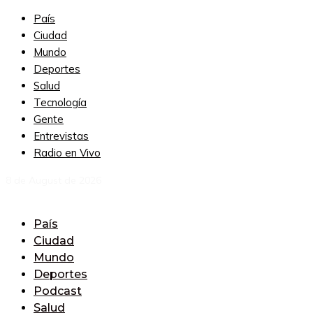
País
Ciudad
Mundo
Deportes
Salud
Tecnología
Gente
Entrevistas
Radio en Vivo
8 de August de 2026
País
Ciudad
Mundo
Deportes
Podcast
Salud