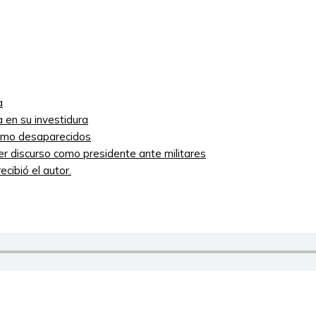
a
 en su investidura
como desaparecidos
mer discurso como presidente ante militares
cibió el autor.