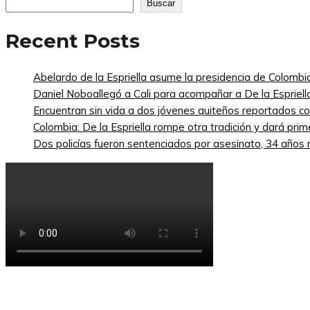
Buscar
Recent Posts
Abelardo de la Espriella asume la presidencia de Colombi
Daniel Noboallegó a Cali para acompañar a De la Espriella
Encuentran sin vida a dos jóvenes quiteños reportados 
Colombia: De la Espriella rompe otra tradición y dará pri
Dos policías fueron sentenciados por asesinato, 34 años re