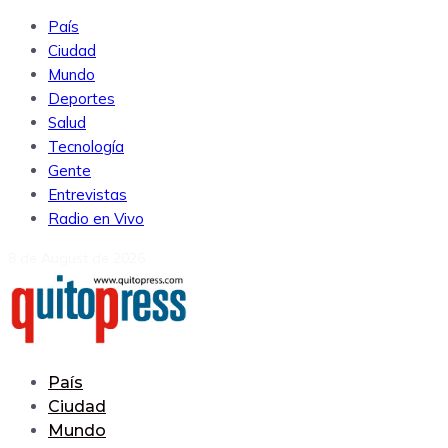
País
Ciudad
Mundo
Deportes
Salud
Tecnología
Gente
Entrevistas
Radio en Vivo
8 de August de 2026
País
Ciudad
Mundo