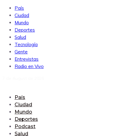
País
Ciudad
Mundo
Deportes
Salud
Tecnología
Gente
Entrevistas
Radio en Vivo
7 de August de 2026
País
Ciudad
Mundo
Deportes
Podcast
Salud