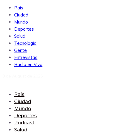
País
Ciudad
Mundo
Deportes
Salud
Tecnología
Gente
Entrevistas
Radio en Vivo
9 de August de 2026
País
Ciudad
Mundo
Deportes
Podcast
Salud