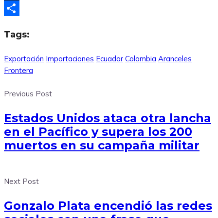
X
Compartir
Tags:
Exportación
Importaciones
Ecuador
Colombia
Aranceles
Frontera
Previous Post
Estados Unidos ataca otra lancha
en el Pacífico y supera los 200
muertos en su campaña militar
Next Post
Gonzalo Plata encendió las redes