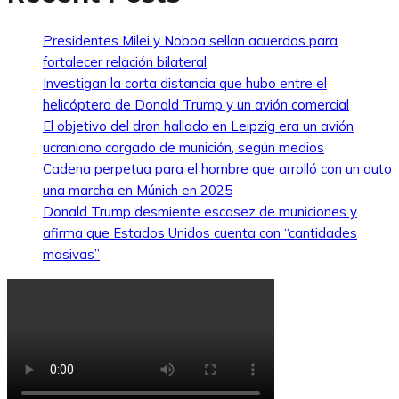
Presidentes Milei y Noboa sellan acuerdos para
fortalecer relación bilateral
Investigan la corta distancia que hubo entre el
helicóptero de Donald Trump y un avión comercial
El objetivo del dron hallado en Leipzig era un avión
ucraniano cargado de munición, según medios
Cadena perpetua para el hombre que arrolló con un auto
una marcha en Múnich en 2025
Donald Trump desmiente escasez de municiones y
afirma que Estados Unidos cuenta con “cantidades
masivas”