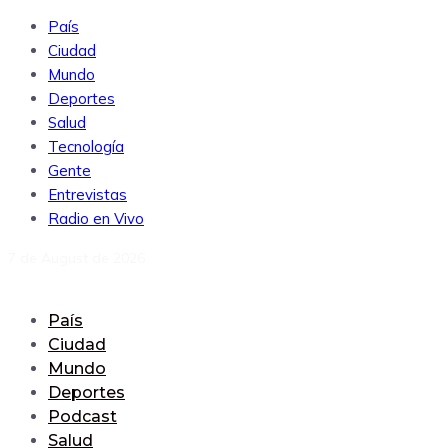
País
Ciudad
Mundo
Deportes
Salud
Tecnología
Gente
Entrevistas
Radio en Vivo
7 de August de 2026
País
Ciudad
Mundo
Deportes
Podcast
Salud