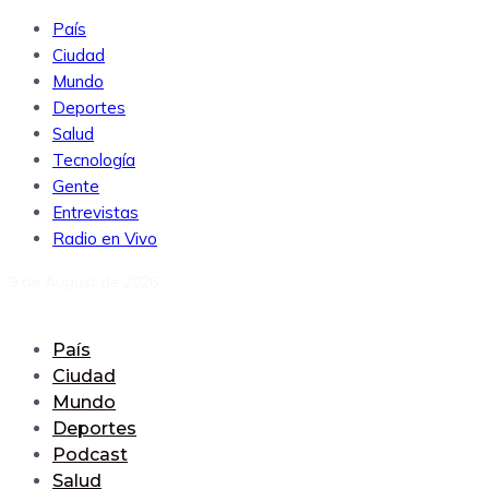
País
Ciudad
Mundo
Deportes
Salud
Tecnología
Gente
Entrevistas
Radio en Vivo
9 de August de 2026
País
Ciudad
Mundo
Deportes
Podcast
Salud