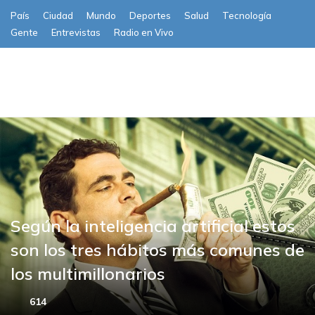
País
Ciudad
Mundo
Deportes
Salud
Tecnología
Gente
Entrevistas
Radio en Vivo
Subscribe
Según la inteligencia artificial estos
son los tres hábitos más comunes de
los multimillonarios
614