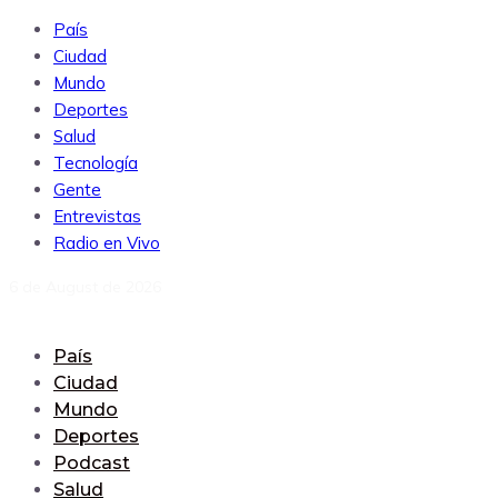
País
Ciudad
Mundo
Deportes
Salud
Tecnología
Gente
Entrevistas
Radio en Vivo
6 de August de 2026
País
Ciudad
Mundo
Deportes
Podcast
Salud