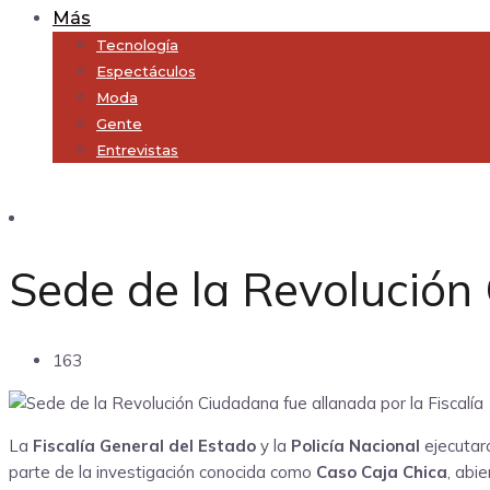
Más
Tecnología
Espectáculos
Moda
Gente
Entrevistas
Subscribe
Sede de la Revolución 
163
La
Fiscalía General del Estado
y la
Policía Nacional
ejecutar
parte de la investigación conocida como
Caso Caja Chica
, abi