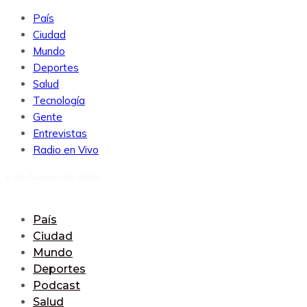
País
Ciudad
Mundo
Deportes
Salud
Tecnología
Gente
Entrevistas
Radio en Vivo
6 de August de 2026
País
Ciudad
Mundo
Deportes
Podcast
Salud