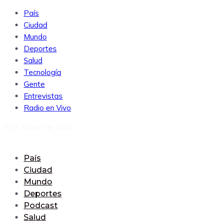
País
Ciudad
Mundo
Deportes
Salud
Tecnología
Gente
Entrevistas
Radio en Vivo
8 de August de 2026
País
Ciudad
Mundo
Deportes
Podcast
Salud