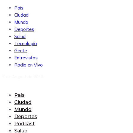
País
Ciudad
Mundo
Deportes
Salud
Tecnología
Gente
Entrevistas
Radio en Vivo
7 de August de 2026
País
Ciudad
Mundo
Deportes
Podcast
Salud