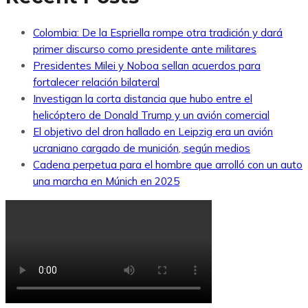
Colombia: De la Espriella rompe otra tradición y dará
primer discurso como presidente ante militares
Presidentes Milei y Noboa sellan acuerdos para
fortalecer relación bilateral
Investigan la corta distancia que hubo entre el
helicóptero de Donald Trump y un avión comercial
El objetivo del dron hallado en Leipzig era un avión
ucraniano cargado de munición, según medios
Cadena perpetua para el hombre que arrolló con un auto
una marcha en Múnich en 2025