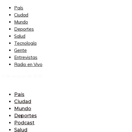
País
Ciudad
Mundo
Deportes
Salud
Tecnología
Gente
Entrevistas
Radio en Vivo
7 de August de 2026
País
Ciudad
Mundo
Deportes
Podcast
Salud