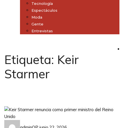
Tecnología
Espectáculos
Moda
Gente
Entrevistas
Subscribe
Etiqueta:
Keir
Starmer
adminQP
junio 22, 2026