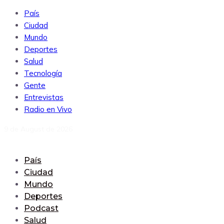
País
Ciudad
Mundo
Deportes
Salud
Tecnología
Gente
Entrevistas
Radio en Vivo
9 de August de 2026
País
Ciudad
Mundo
Deportes
Podcast
Salud