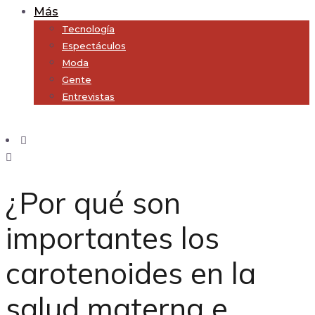
Más
Tecnología
Espectáculos
Moda
Gente
Entrevistas
Subscribe
¿Por qué son
importantes los
carotenoides en la
salud materna e