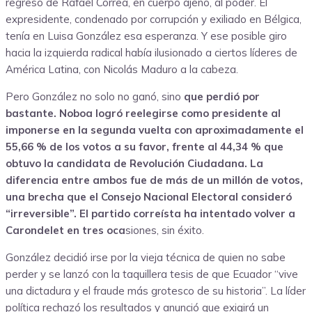
regreso de Rafael Correa, en cuerpo ajeno, al poder. El
expresidente, condenado por corrupción y exiliado en Bélgica,
tenía en Luisa González esa esperanza. Y ese posible giro
hacia la izquierda radical había ilusionado a ciertos líderes de
América Latina, con Nicolás Maduro a la cabeza.
Pero González no solo no ganó, sino
que perdió por
bastante. Noboa logró reelegirse como presidente al
imponerse en la segunda vuelta con aproximadamente el
55,66 % de los votos a su favor, frente al 44,34 % que
obtuvo la candidata de Revolución Ciudadana. La
diferencia entre ambos fue de más de un millón de votos,
una brecha que el Consejo Nacional Electoral consideró
“irreversible”. El partido correísta ha intentado volver a
Carondelet en tres oca
siones, sin éxito.
González decidió irse por la vieja técnica de quien no sabe
perder y se lanzó con la taquillera tesis de que Ecuador “vive
una dictadura y el fraude más grotesco de su historia”. La líder
política rechazó los resultados y anunció que exigirá un