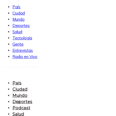
País
Ciudad
Mundo
Deportes
Salud
Tecnología
Gente
Entrevistas
Radio en Vivo
6 de August de 2026
País
Ciudad
Mundo
Deportes
Podcast
Salud