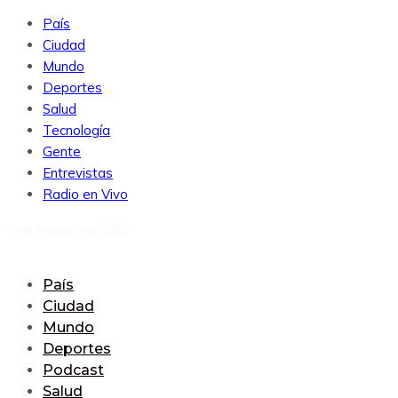
País
Ciudad
Mundo
Deportes
Salud
Tecnología
Gente
Entrevistas
Radio en Vivo
9 de August de 2026
País
Ciudad
Mundo
Deportes
Podcast
Salud