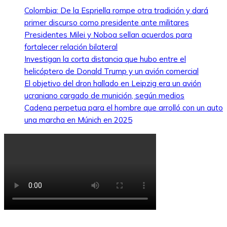
Colombia: De la Espriella rompe otra tradición y dará
primer discurso como presidente ante militares
Presidentes Milei y Noboa sellan acuerdos para
fortalecer relación bilateral
Investigan la corta distancia que hubo entre el
helicóptero de Donald Trump y un avión comercial
El objetivo del dron hallado en Leipzig era un avión
ucraniano cargado de munición, según medios
Cadena perpetua para el hombre que arrolló con un auto
una marcha en Múnich en 2025