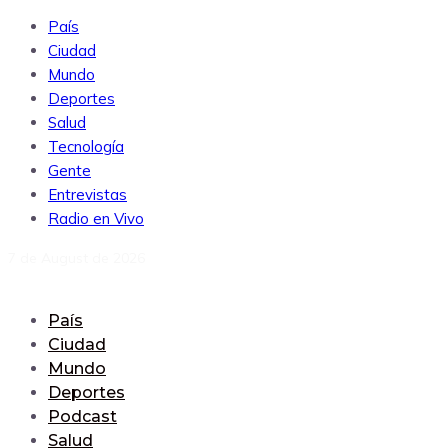
País
Ciudad
Mundo
Deportes
Salud
Tecnología
Gente
Entrevistas
Radio en Vivo
7 de August de 2026
País
Ciudad
Mundo
Deportes
Podcast
Salud