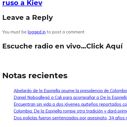
ruso a Kiev
Leave a Reply
You must be
logged in
to post a comment.
Escuche radio en vivo…Click Aquí
Notas recientes
Abelardo de la Espriella asume la presidencia de Colombi
Daniel Noboallegó a Cali para acompañar a De la Espriella
Encuentran sin vida a dos jóvenes quiteños reportados 
Colombia: De la Espriella rompe otra tradición y dará pri
Dos policías fueron sentenciados por asesinato, 34 años re