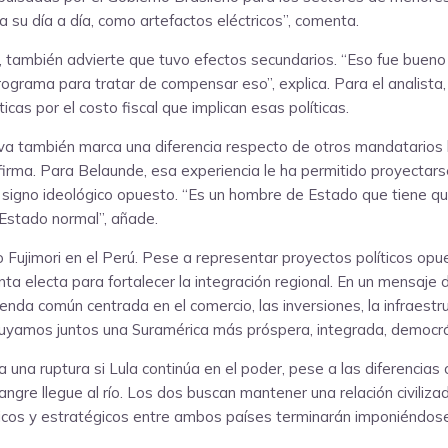
su día a día, como artefactos eléctricos”, comenta.
, también advierte que tuvo efectos secundarios. “Eso fue bueno 
grama para tratar de compensar eso”, explica. Para el analista
cas por el costo fiscal que implican esas políticas.
ilva también marca una diferencia respecto de otros mandatarios 
 afirma. Para Belaunde, esa experiencia le ha permitido proyecta
e signo ideológico opuesto. “Es un hombre de Estado que tiene qu
 Estado normal”, añade.
ko Fujimori en el Perú. Pese a representar proyectos políticos opues
ta electa para fortalecer la integración regional. En un mensaje 
a común centrada en el comercio, las inversiones, la infraestruc
ruyamos juntos una Suramérica más próspera, integrada, democráti
a una ruptura si Lula continúa en el poder, pese a las diferencia
angre llegue al río. Los dos buscan mantener una relación civiliz
micos y estratégicos entre ambos países terminarán imponiéndose 