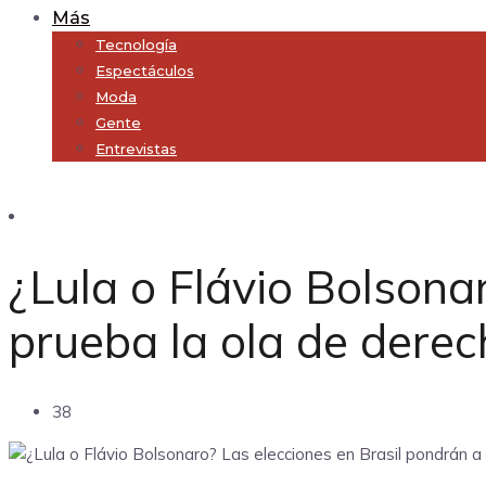
Más
Tecnología
Espectáculos
Moda
Gente
Entrevistas
Subscribe
¿Lula o Flávio Bolsona
prueba la ola de dere
38