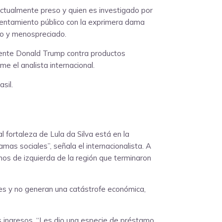
actualmente preso y quien es investigado por
nfrentamiento público con la exprimera dama
ado y menospreciado.
idente Donald Trump contra productos
e el analista internacional.
sil.
 fortaleza de Lula da Silva está en la
as sociales”, señala el internacionalista. A
rnos de izquierda de la región que terminaron
es y no generan una catástrofe económica,
s ingresos. “Les dio una especie de préstamo