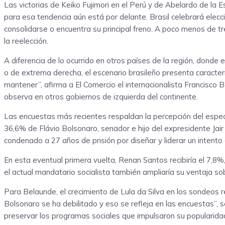
Las victorias de Keiko Fujimori en el Perú y de Abelardo de la 
para esa tendencia aún está por delante. Brasil celebrará eleccio
consolidarse o encuentra su principal freno. A poco menos de tr
la reelección.
A diferencia de lo ocurrido en otros países de la región, donde
o de extrema derecha, el escenario brasileño presenta caracterís
mantener”, afirma a El Comercio el internacionalista Francisco 
observa en otros gobiernos de izquierda del continente.
Las encuestas más recientes respaldan la percepción del especia
36,6% de Flávio Bolsonaro, senador e hijo del expresidente Jair 
condenado a 27 años de prisión por diseñar y liderar un intento
En esta eventual primera vuelta, Renan Santos recibiría el 7,8%
el actual mandatario socialista también ampliaría su ventaja so
Para Belaunde, el crecimiento de Lula da Silva en los sondeos re
Bolsonaro se ha debilitado y eso se refleja en las encuestas”,
preservar los programas sociales que impulsaron su popularidad