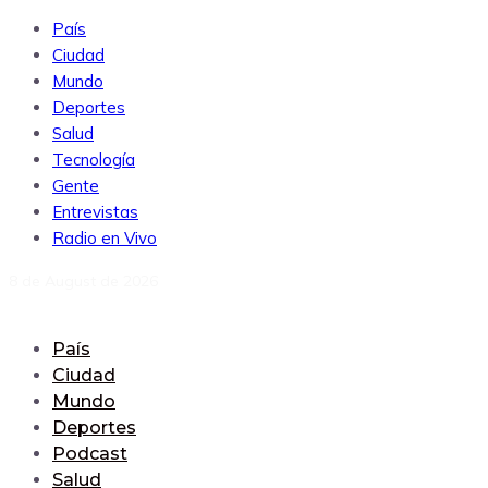
País
Ciudad
Mundo
Deportes
Salud
Tecnología
Gente
Entrevistas
Radio en Vivo
8 de August de 2026
País
Ciudad
Mundo
Deportes
Podcast
Salud