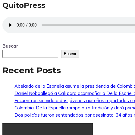
QuitoPress
Buscar
Buscar
Recent Posts
Abelardo de la Espriella asume la presidencia de Colombi
Daniel Noboallegó a Cali para acompañar a De la Espriella
Encuentran sin vida a dos jóvenes quiteños reportados 
Colombia: De la Espriella rompe otra tradición y dará pri
Dos policías fueron sentenciados por asesinato, 34 años re