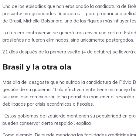
Uno de los episodios que han erosionado la candidatura de Bol
presuntas irregularidades financieras— para producir una pelícu
de Brasil, Michelle Bolsonaro, una de las figuras más influyente
La tercera controversia se generó tras enviar una carta a Esta
brasileños no fueran eliminados, sino únicamente postergados. “
21 días después de la primera vuelta (4 de octubre) se llevará a
Brasil y la otra ola
Más allá del desgaste que ha sufrido la candidatura de Flávio B
gestión de su gobierno. “Lula efectivamente tiene un manejo ba
su juicio, esa combinación le ha permitido mantener el respaldo
debilitados por crisis económicas o fiscales.
“Estos gobiernos de izquierda mantienen su popularidad en gra
pueden conservar cierto respaldo”, explica.
Como ejemplo, Belaunde menciona las facilidades crediticias i