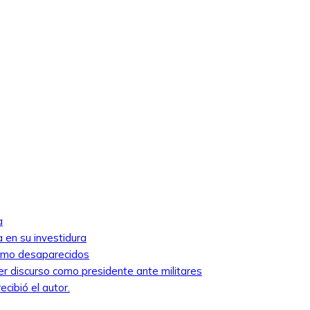
a
 en su investidura
como desaparecidos
mer discurso como presidente ante militares
cibió el autor.