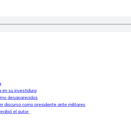
a
 en su investidura
como desaparecidos
mer discurso como presidente ante militares
cibió el autor.