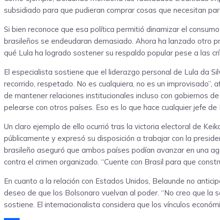
subsidiado para que pudieran comprar cosas que necesitan para 
Si bien reconoce que esa política permitió dinamizar el consumo
brasileños se endeudaran demasiado. Ahora ha lanzado otro pro
qué Lula ha logrado sostener su respaldo popular pese a las críti
El especialista sostiene que el liderazgo personal de Lula da S
recorrido, respetado. No es cualquiera, no es un improvisado”,
de mantener relaciones institucionales incluso con gobiernos d
pelearse con otros países. Eso es lo que hace cualquier jefe de
Un claro ejemplo de ello ocurrió tras la victoria electoral de Kei
públicamente y expresó su disposición a trabajar con la presiden
brasileño aseguró que ambos países podían avanzar en una agend
contra el crimen organizado. “Cuente con Brasil para que const
En cuanto a la relación con Estados Unidos, Belaunde no anticip
deseo de que los Bolsonaro vuelvan al poder. “No creo que la s
sostiene. El internacionalista considera que los vínculos econó