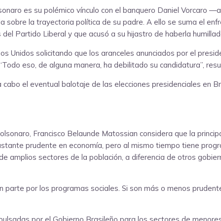
sonaro es su polémico vínculo con el banquero Daniel Vorcaro —
la sobre la trayectoria política de su padre. A ello se suma el e
s del Partido Liberal y que acusó a su hijastro de haberla humill
dos Unidos solicitando que los aranceles anunciados por el pres
Todo eso, de alguna manera, ha debilitado su candidatura”, resum
 cabo el eventual balotaje de las elecciones presidenciales en Bra
olsonaro, Francisco Belaunde Matossian considera que la principal
stante prudente en economía, pero al mismo tiempo tiene program
 de amplios sectores de la población, a diferencia de otros gobie
n parte por los programas sociales. Si son más o menos prudent
mpulsadas por el Gobierno Brasileño para los sectores de menore