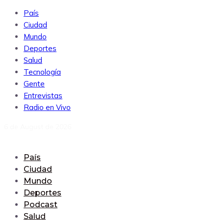
País
Ciudad
Mundo
Deportes
Salud
Tecnología
Gente
Entrevistas
Radio en Vivo
6 de August de 2026
País
Ciudad
Mundo
Deportes
Podcast
Salud