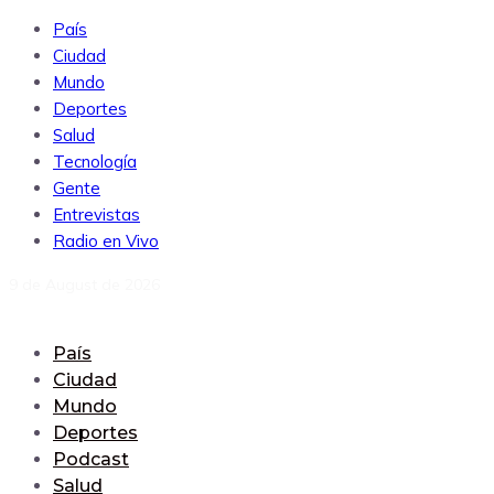
País
Ciudad
Mundo
Deportes
Salud
Tecnología
Gente
Entrevistas
Radio en Vivo
9 de August de 2026
País
Ciudad
Mundo
Deportes
Podcast
Salud