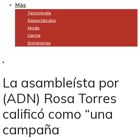
Más
Tecnología
Espectáculos
Moda
Gente
Entrevistas
Subscribe
La asambleísta por
(ADN) Rosa Torres
calificó como “una
campaña