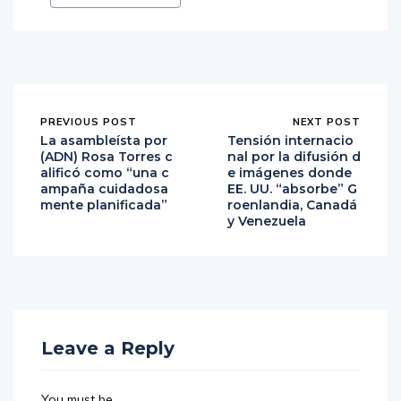
PREVIOUS POST
NEXT POST
La asambleísta por
Tensión internacio
(ADN) Rosa Torres c
nal por la difusión d
alificó como “una c
e imágenes donde
ampaña cuidadosa
EE. UU. “absorbe” G
mente planificada”
roenlandia, Canadá
y Venezuela
Leave a Reply
You must be