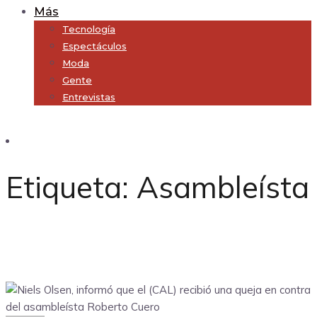
Más
Tecnología
Espectáculos
Moda
Gente
Entrevistas
Subscribe
Etiqueta:
Asambleísta