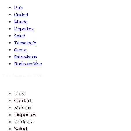
País
Ciudad
Mundo
Deportes
Salud
Tecnología
Gente
Entrevistas
Radio en Vivo
7 de August de 2026
País
Ciudad
Mundo
Deportes
Podcast
Salud