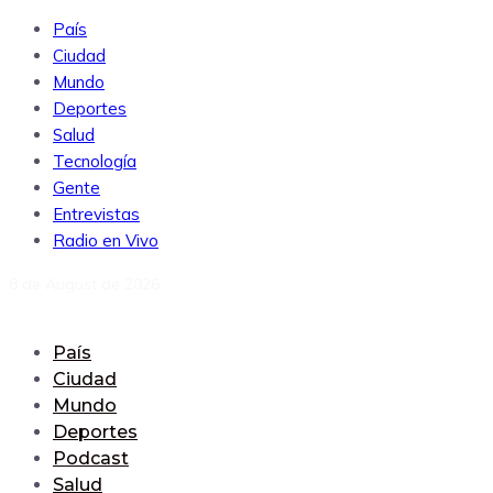
País
Ciudad
Mundo
Deportes
Salud
Tecnología
Gente
Entrevistas
Radio en Vivo
8 de August de 2026
País
Ciudad
Mundo
Deportes
Podcast
Salud