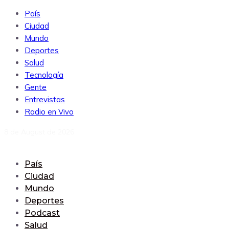
País
Ciudad
Mundo
Deportes
Salud
Tecnología
Gente
Entrevistas
Radio en Vivo
8 de August de 2026
País
Ciudad
Mundo
Deportes
Podcast
Salud