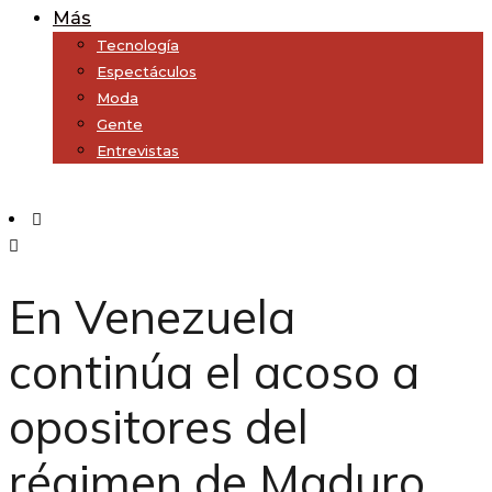
Más
Tecnología
Espectáculos
Moda
Gente
Entrevistas
Subscribe
En Venezuela
continúa el acoso a
opositores del
régimen de Maduro