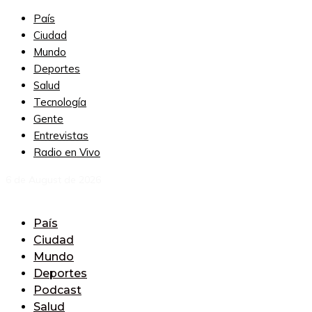
País
Ciudad
Mundo
Deportes
Salud
Tecnología
Gente
Entrevistas
Radio en Vivo
6 de August de 2026
País
Ciudad
Mundo
Deportes
Podcast
Salud