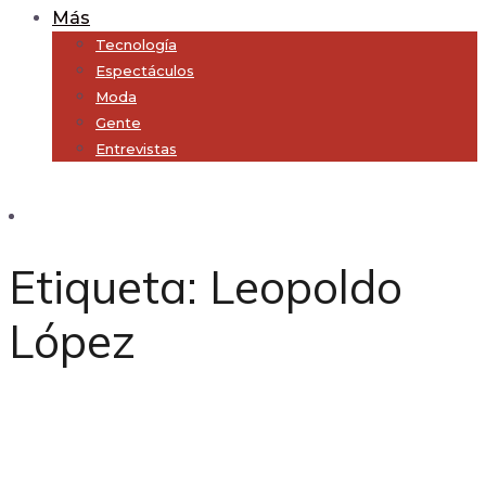
Más
Tecnología
Espectáculos
Moda
Gente
Entrevistas
Subscribe
Etiqueta:
Leopoldo
López