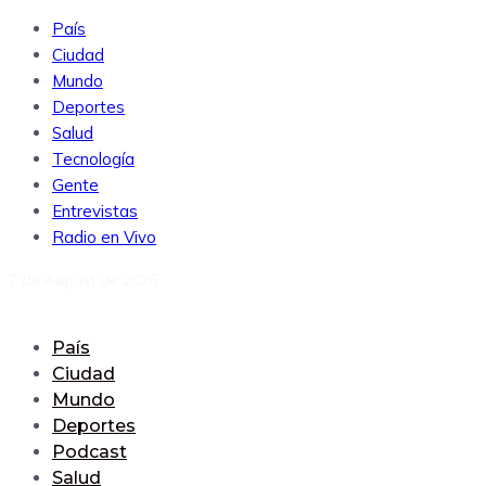
País
Ciudad
Mundo
Deportes
Salud
Tecnología
Gente
Entrevistas
Radio en Vivo
7 de August de 2026
País
Ciudad
Mundo
Deportes
Podcast
Salud