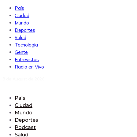
País
Ciudad
Mundo
Deportes
Salud
Tecnología
Gente
Entrevistas
Radio en Vivo
8 de August de 2026
País
Ciudad
Mundo
Deportes
Podcast
Salud