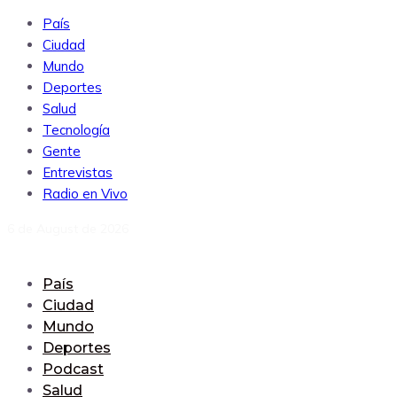
País
Ciudad
Mundo
Deportes
Salud
Tecnología
Gente
Entrevistas
Radio en Vivo
6 de August de 2026
País
Ciudad
Mundo
Deportes
Podcast
Salud