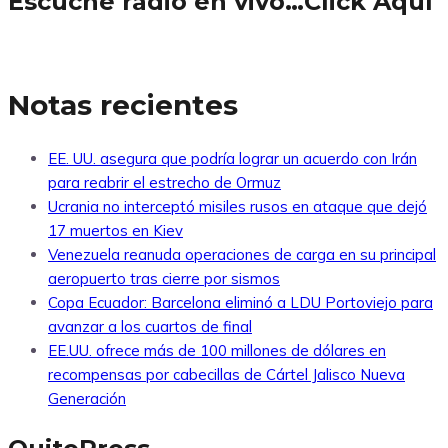
Escuche radio en vivo…Click Aquí
Notas recientes
EE. UU. asegura que podría lograr un acuerdo con Irán
para reabrir el estrecho de Ormuz
Ucrania no interceptó misiles rusos en ataque que dejó
17 muertos en Kiev
Venezuela reanuda operaciones de carga en su principal
aeropuerto tras cierre por sismos
Copa Ecuador: Barcelona eliminó a LDU Portoviejo para
avanzar a los cuartos de final
EE.UU. ofrece más de 100 millones de dólares en
recompensas por cabecillas de Cártel Jalisco Nueva
Generación