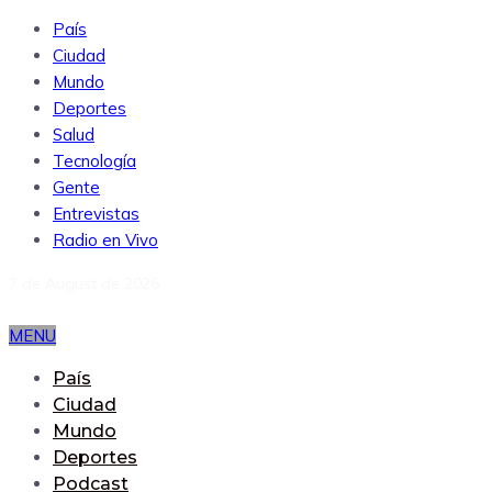
País
Ciudad
Mundo
Deportes
Salud
Tecnología
Gente
Entrevistas
Radio en Vivo
7 de August de 2026
MENU
País
Ciudad
Mundo
Deportes
Podcast