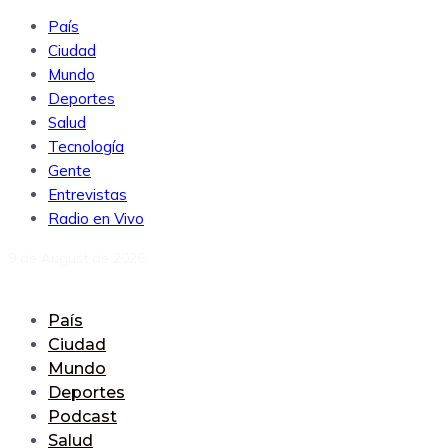
País
Ciudad
Mundo
Deportes
Salud
Tecnología
Gente
Entrevistas
Radio en Vivo
9 de August de 2026
País
Ciudad
Mundo
Deportes
Podcast
Salud