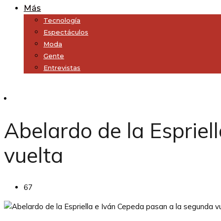
Más
Tecnología
Espectáculos
Moda
Gente
Entrevistas
Subscribe
Abelardo de la Espriel
vuelta
67