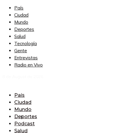
País
Ciudad
Mundo
Deportes
Salud
Tecnología
Gente
Entrevistas
Radio en Vivo
8 de August de 2026
País
Ciudad
Mundo
Deportes
Podcast
Salud