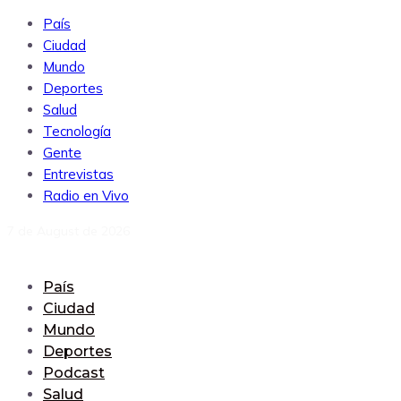
País
Ciudad
Mundo
Deportes
Salud
Tecnología
Gente
Entrevistas
Radio en Vivo
7 de August de 2026
País
Ciudad
Mundo
Deportes
Podcast
Salud