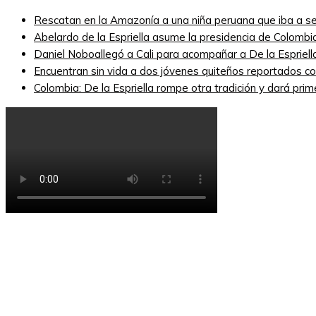
Rescatan en la Amazonía a una niña peruana que iba a se
Abelardo de la Espriella asume la presidencia de Colombi
Daniel Noboallegó a Cali para acompañar a De la Espriella
Encuentran sin vida a dos jóvenes quiteños reportados 
Colombia: De la Espriella rompe otra tradición y dará pri