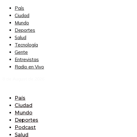
País
Ciudad
Mundo
Deportes
Salud
Tecnología
Gente
Entrevistas
Radio en Vivo
8 de August de 2026
País
Ciudad
Mundo
Deportes
Podcast
Salud