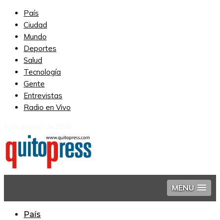
País
Ciudad
Mundo
Deportes
Salud
Tecnología
Gente
Entrevistas
Radio en Vivo
7 de August de 2026
MENU
País