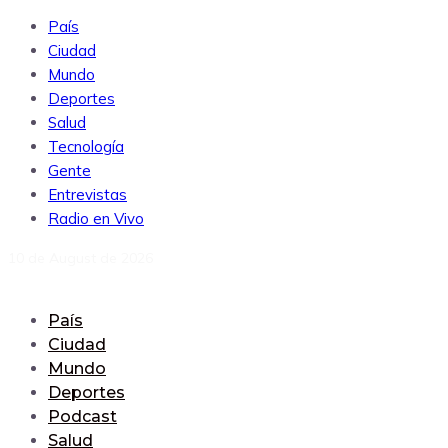
País
Ciudad
Mundo
Deportes
Salud
Tecnología
Gente
Entrevistas
Radio en Vivo
10 de August de 2026
País
Ciudad
Mundo
Deportes
Podcast
Salud