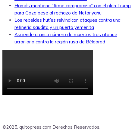
Hamás mantiene “firme compromiso” con el plan Trump
para Gaza pese al rechazo de Netanyahu
Los rebeldes hutíes reivindican ataques contra una
refinería saudita y un puerto yemenita
Asciende a cinco número de muertos tras ataque
ucraniano contra la región rusa de Bélgorod
©2025, quitopress.com Derechos Reservados.