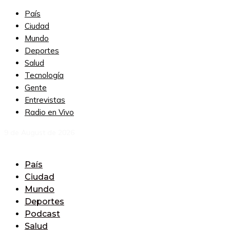
País
Ciudad
Mundo
Deportes
Salud
Tecnología
Gente
Entrevistas
Radio en Vivo
9 de August de 2026
País
Ciudad
Mundo
Deportes
Podcast
Salud