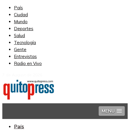
País
Ciudad
Mundo
Deportes
Salud
Tecnología
Gente
Entrevistas
Radio en Vivo
7 de August de 2026
MENU
País