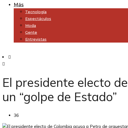
Más
Tecnología
Espectáculos
Moda
Gente
Entrevistas
Subscribe
El presidente electo d
un “golpe de Estado”
36