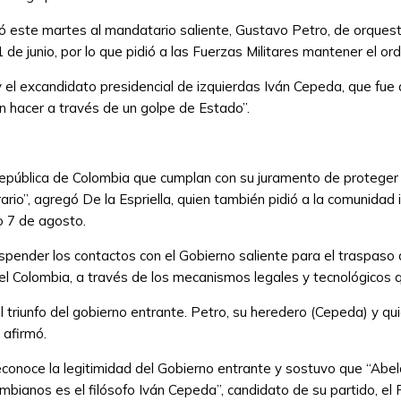
usó este martes al mandatario saliente, Gustavo Petro, de orques
de junio, por lo que pidió a las Fuerzas Militares mantener el ord
y el excandidato presidencial de izquierdas Iván Cepeda, que fue 
n hacer a través de un golpe de Estado”.
epública de Colombia que cumplan con su juramento de proteger l
io”, agregó De la Espriella, quien también pidió a la comunidad 
o 7 de agosto.
spender los contactos con el Gobierno saliente para el traspaso 
l Colombia, a través de los mecanismos legales y tecnológicos q
triunfo del gobierno entrante. Petro, su heredero (Cepeda) y q
 afirmó.
conoce la legitimidad del Gobierno entrante y sostuvo que “Abela
mbianos es el filósofo Iván Cepeda”, candidato de su partido, el 