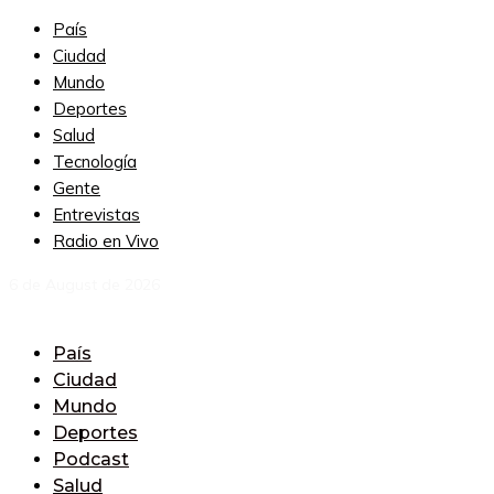
País
Ciudad
Mundo
Deportes
Salud
Tecnología
Gente
Entrevistas
Radio en Vivo
6 de August de 2026
País
Ciudad
Mundo
Deportes
Podcast
Salud