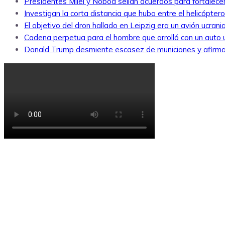
Presidentes Milei y Noboa sellan acuerdos para fortalecer 
Investigan la corta distancia que hubo entre el helicópte
El objetivo del dron hallado en Leipzig era un avión ucra
Cadena perpetua para el hombre que arrolló con un auto
Donald Trump desmiente escasez de municiones y afirma