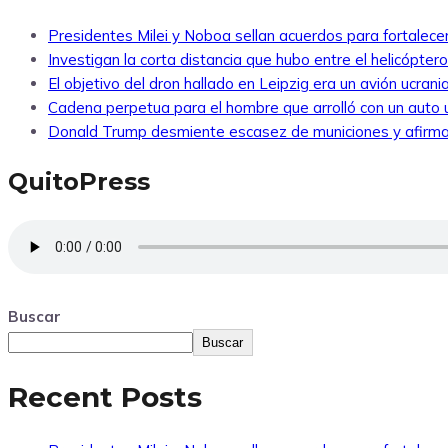
Presidentes Milei y Noboa sellan acuerdos para fortalecer 
Investigan la corta distancia que hubo entre el helicópte
El objetivo del dron hallado en Leipzig era un avión ucra
Cadena perpetua para el hombre que arrolló con un auto
Donald Trump desmiente escasez de municiones y afirma
QuitoPress
Buscar
Buscar
Recent Posts