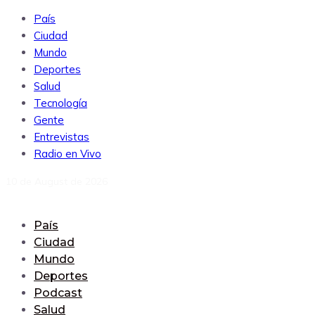
País
Ciudad
Mundo
Deportes
Salud
Tecnología
Gente
Entrevistas
Radio en Vivo
10 de August de 2026
País
Ciudad
Mundo
Deportes
Podcast
Salud