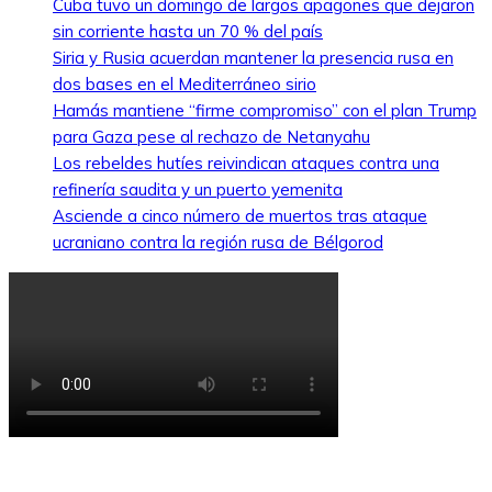
Cuba tuvo un domingo de largos apagones que dejaron
sin corriente hasta un 70 % del país
Siria y Rusia acuerdan mantener la presencia rusa en
dos bases en el Mediterráneo sirio
Hamás mantiene “firme compromiso” con el plan Trump
para Gaza pese al rechazo de Netanyahu
Los rebeldes hutíes reivindican ataques contra una
refinería saudita y un puerto yemenita
Asciende a cinco número de muertos tras ataque
ucraniano contra la región rusa de Bélgorod