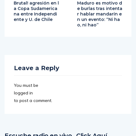
Brutal! agresión en l
Maduro es motivo d
a Copa Sudamerica
e burlas tras intenta
na entre Independi
r hablar mandarín e
ente y U. de Chile
n un evento: “Ni ha
o, ni hao”
Leave a Reply
You must be
logged in
to post a comment.
Escuche radio en vivo…Click Aquí